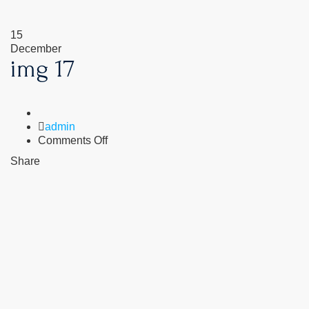
15
December
img 17
Author
admin
on
Comments Off
img
Share
17